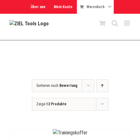
Skip
Über uns
Mein Konto
Warenkorb
to
content
Sortieren nach
Bewertung
Zeige
12 Produkte