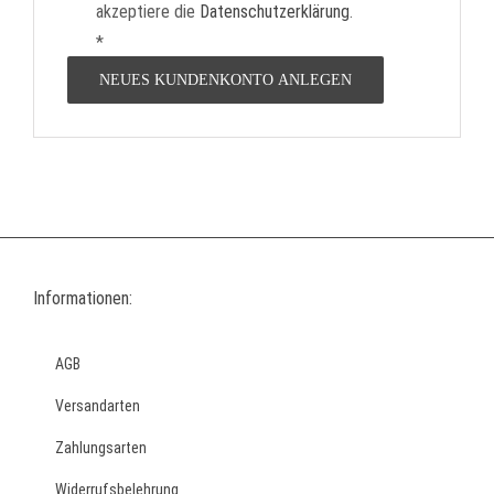
akzeptiere die
Datenschutzerklärung
.
*
Erforderlich
NEUES KUNDENKONTO ANLEGEN
Informationen:
AGB
Versandarten
Zahlungsarten
Widerrufsbelehrung