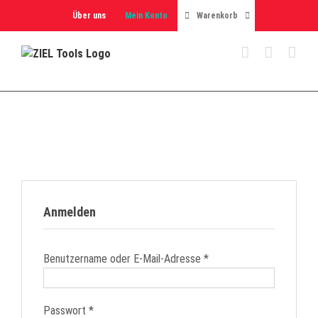
Skip
Über uns
Mein Konto
Warenkorb
to
content
Anmelden
Erforderlich
Benutzername oder E-Mail-Adresse
*
Erforderlich
Passwort
*