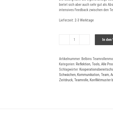
bietet sich aber auch sehr gut als A
intensives Feedback zwischen den Te
Lieferzeit:
2-3 Werktage
In den
Belbins
Teamrollenmodell
als
Artikelnummer:
Belbins Teamrollenmo
Teamübung
Kategorien:
Reflektion
,
Tools
,
Alle Pro
Menge
Schlagwörter:
Kooperationsbereitsch
Schwächen
,
Kommunikation
,
Team
,
A
Zeitdruck
,
Teamrolle
,
Konfliktmuster 