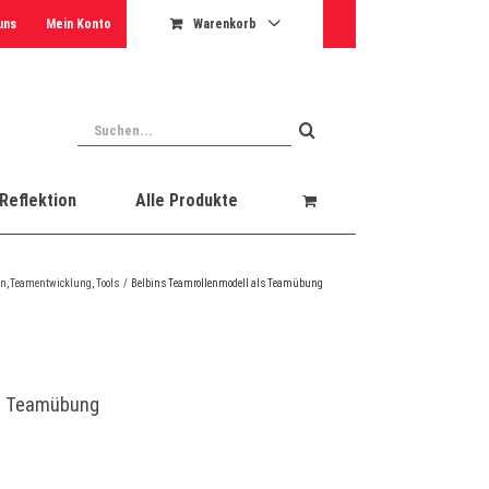
uns
Mein Konto
Warenkorb
Suche
nach:
Reflektion
Alle Produkte
on
Teamentwicklung
Tools
Belbins Teamrollenmodell als Teamübung
ls Teamübung