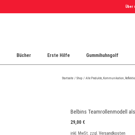
Über 
e
Bücher
Erste Hilfe
Gummihuhngolf
Startseite
Shop
Alle Produkte
Kommunikation
Reflekti
Belbins Teamrollenmodell a
29,00
€
inkl. MwSt.
zzgl.
Versandkosten