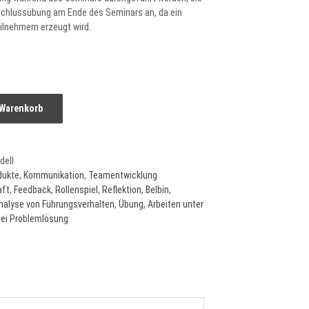
bschlussübung am Ende des Seminars an, da ein
ilnehmern erzeugt wird.
 Warenkorb
dell
dukte
,
Kommunikation
,
Teamentwicklung
aft
,
Feedback
,
Rollenspiel
,
Reflektion
,
Belbin
,
nalyse von Führungsverhalten
,
Übung
,
Arbeiten unter
bei Problemlösung