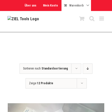
Skip
Über uns
Mein Konto
Warenkorb
to
content
Sortieren nach
Standardsortierung
Zeige
12 Produkte