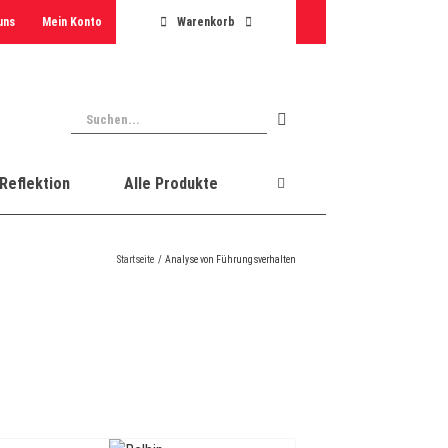
uns
Mein Konto
Warenkorb
Suche
nach:
Reflektion
Alle Produkte
Startseite
Analyse von Führungsverhalten