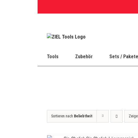
Skip
to
content
Tools
Zubehör
Sets / Paket
Sortieren nach
Beliebtheit
Zeig