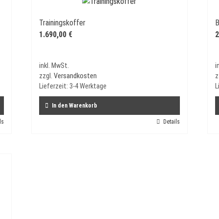
Trainingskoffer
B
1.690,00
€
2
inkl. MwSt.
i
zzgl.
Versandkosten
z
Lieferzeit:
3-4 Werktage
L
In den Warenkorb
ls
Details