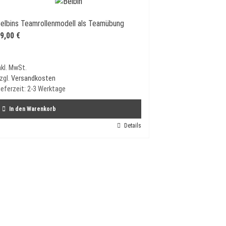
elbins Teamrollenmodell als Teamübung
9,00
€
nkl. MwSt.
zgl.
Versandkosten
ieferzeit:
2-3 Werktage
In den Warenkorb
Details