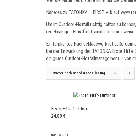
Wer die Natur liebt, sollte nicht nur die Gefahre
Näheres zu TATONKA – FIRST AID auf www.ta
Um im Outdoor-Notfall richtig helfen zu können
regelmäßiges Ernstfall-Training, beispielsweis
Ein fundiertes Nachschlagewerk ist außerdem d
bei der Entwicklung der TATONKA Erste-Hilfe-Se
ein gutes Outdoor-Notfallmanagement – von der
Sortieren nach
Standardsortierung
Erste Hilfe Outdoor
24,80
€
inkl. MwSt.