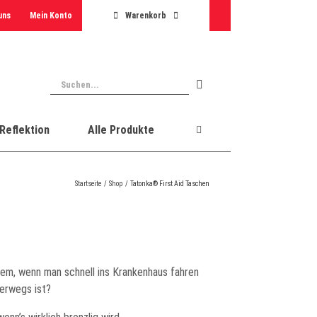
uns
Mein Konto
Warenkorb
Suche
nach:
Reflektion
Alle Produkte
Startseite
Shop
Tatonka® First Aid Taschen
em, wenn man schnell ins Krankenhaus fahren
terwegs ist?