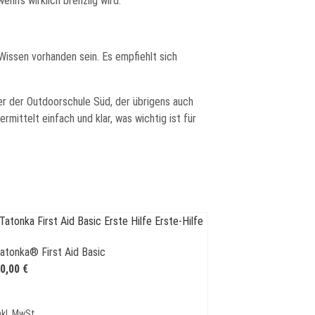
enn’s wirklich brenzlig wird.
Wissen vorhanden sein. Es empfiehlt sich
er der Outdoorschule Süd, der übrigens auch
ittelt einfach und klar, was wichtig ist für
atonka® First Aid Basic
0,00
€
nkl. MwSt.