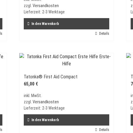
zzgl.
Versandkosten
z
Lieferzeit:
2-3 Werktage
L
In den Warenkorb
ls
Details
Tatonka® First Aid Compact
T
65,00
€
7
inkl. MwSt.
i
zzgl.
Versandkosten
z
Lieferzeit:
2-3 Werktage
L
In den Warenkorb
ls
Details