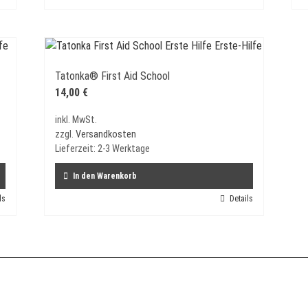
Tatonka® First Aid School
14,00
€
inkl. MwSt.
zzgl.
Versandkosten
Lieferzeit:
2-3 Werktage
In den Warenkorb
ls
Details