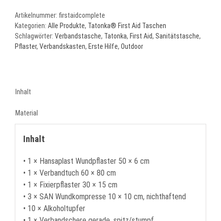
Aid
Artikelnummer:
firstaidcomplete
Complete
Kategorien:
Alle Produkte
,
Tatonka® First Aid Taschen
Menge
Schlagwörter:
Verbandstasche
,
Tatonka
,
First Aid
,
Sanitätstasche
,
Pflaster
,
Verbandskasten
,
Erste Hilfe
,
Outdoor
Inhalt
Material
Inhalt
• 1 × Hansaplast Wundpflaster 50 × 6 cm
• 1 × Verbandtuch 60 × 80 cm
• 1 × Fixierpflaster 30 × 15 cm
• 3 × SAN Wundkompresse 10 × 10 cm, nichthaftend
• 10 × Alkoholtupfer
• 1 × Verbandschere gerade, spitz/stumpf