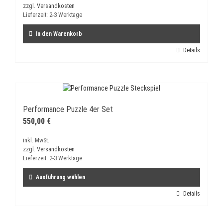
zzgl.
Versandkosten
Lieferzeit:
2-3 Werktage
In den Warenkorb
Details
Performance Puzzle 4er Set
550,00
€
inkl. MwSt.
zzgl.
Versandkosten
Lieferzeit:
2-3 Werktage
Ausführung wählen
Dieses
Details
Produkt
weist