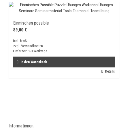
mehrere
Varianten
auf.
Die
Einmischen possible
Optionen
89,00
€
können
auf
inkl. MwSt.
der
zzgl.
Versandkosten
Produktseite
Lieferzeit:
2-3 Werktage
gewählt
werden
In den Warenkorb
Details
Informationen: