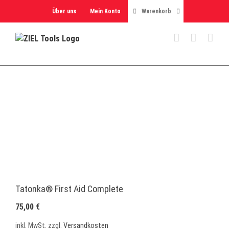
Skip
Über uns
Mein Konto
Warenkorb
to
content
Tatonka® First Aid Complete
75,00
€
inkl. MwSt.
zzgl.
Versandkosten