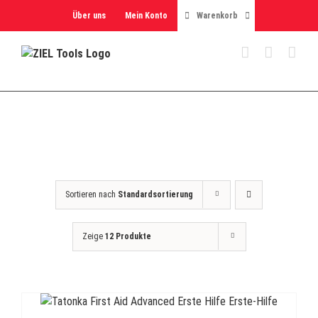
Skip
Über uns
Mein Konto
Warenkorb
to
content
Sortieren nach
Standardsortierung
Zeige
12 Produkte