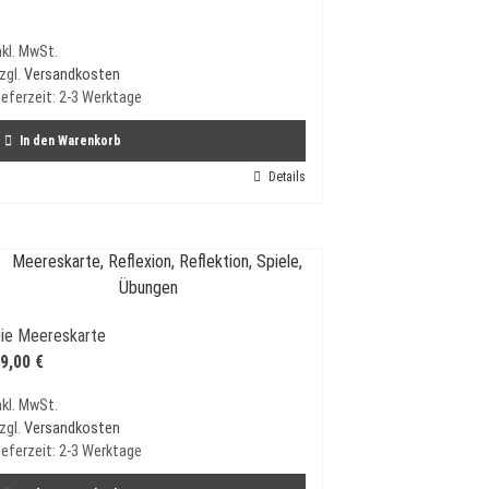
nkl. MwSt.
zgl.
Versandkosten
ieferzeit:
2-3 Werktage
In den Warenkorb
Details
ie Meereskarte
9,00
€
nkl. MwSt.
zgl.
Versandkosten
ieferzeit:
2-3 Werktage