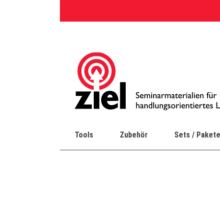
Skip
to
content
Tools
Zubehör
Sets / Paket