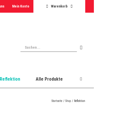
uns
Mein Konto
Warenkorb
Suche
nach:
Reflektion
Alle Produkte
Startseite
Shop
Reflektion