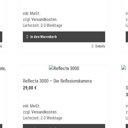
inkl. MwSt.
i
zzgl.
Versandkosten
z
Lieferzeit:
2-3 Werktage
L
In den Warenkorb
ls
Details
Reflecta 3000 – Die Reflexionskamera
29,00
€
D
3
inkl. MwSt.
i
zzgl.
Versandkosten
z
Lieferzeit:
2-3 Werktage
L