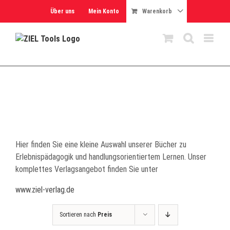
Skip
Über uns
Mein Konto
Warenkorb
to
content
Hier finden Sie eine kleine Auswahl unserer Bücher zu
Erlebnispädagogik und handlungsorientiertem Lernen. Unser
komplettes Verlagsangebot finden Sie unter
www.ziel-verlag.de
Sortieren nach
Preis