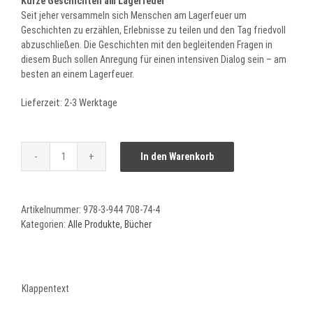
Kurze Geschichten am Lagerfeuer
Seit jeher versammeln sich Menschen am Lagerfeuer um
Geschichten zu erzählen, Erlebnisse zu teilen und den Tag friedvoll
abzuschließen. Die Geschichten mit den begleitenden Fragen in
diesem Buch sollen Anregung für einen intensiven Dialog sein – am
besten an einem Lagerfeuer.
Lieferzeit:
2-3 Werktage
In den Warenkorb
Kurze
Geschichten
am
Artikelnummer:
978-3-944 708-74-4
Lagerfeuer
Kategorien:
Alle Produkte
,
Bücher
Menge
Klappentext