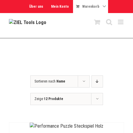
Skip
Über uns
Mein Konto
Warenkorb
to
content
Sortieren nach
Name
Zeige
12 Produkte