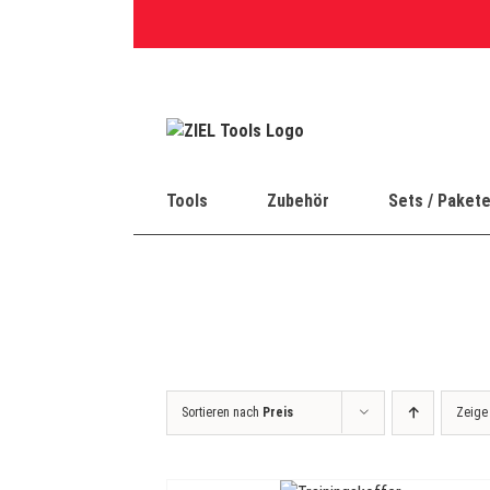
Skip
to
content
Tools
Zubehör
Sets / Paket
Sortieren nach
Preis
Zeig