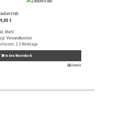
auberstab
9,00
€
nkl. MwSt.
zgl.
Versandkosten
ieferzeit:
2-3 Werktage
In den Warenkorb
Details