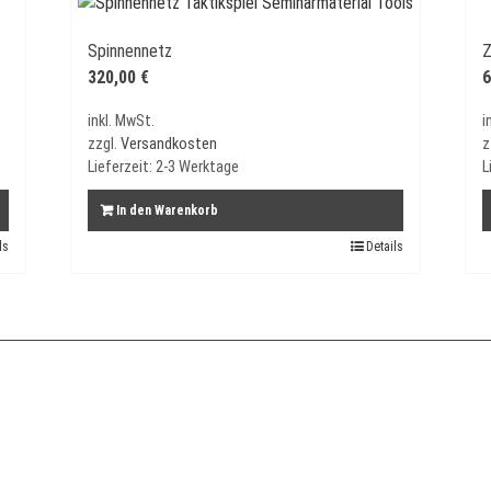
Spinnennetz
Z
320,00
€
6
inkl. MwSt.
i
zzgl.
Versandkosten
z
Lieferzeit:
2-3 Werktage
L
In den Warenkorb
ls
Details