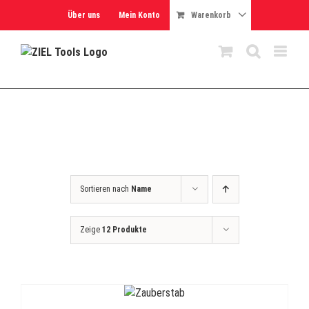
Skip
Über uns
Mein Konto
Warenkorb
to
content
Sortieren nach
Name
Zeige
12 Produkte