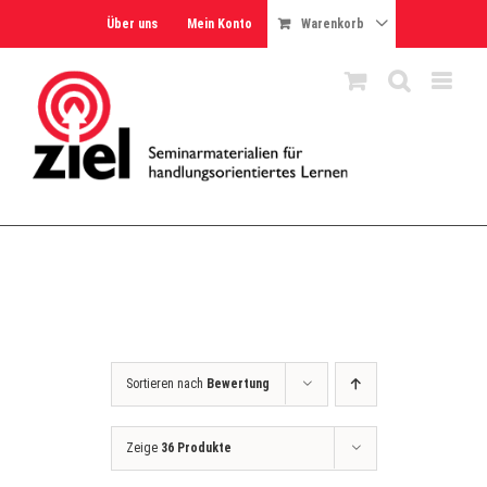
Skip
Über uns
Mein Konto
Warenkorb
to
content
Sortieren nach
Bewertung
Zeige
36 Produkte