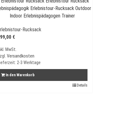
rlebnistour-Rucksack
99,00
€
nkl. MwSt.
zgl.
Versandkosten
ieferzeit:
2-3 Werktage
In den Warenkorb
Details