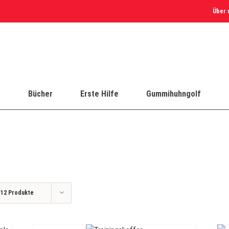
Über 
e
Bücher
Erste Hilfe
Gummihuhngolf
e
12 Produkte