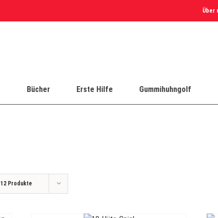
Über 
e
Bücher
Erste Hilfe
Gummihuhngolf
e
12 Produkte