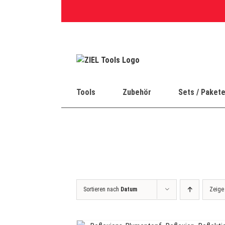
Skip
to
content
Tools
Zubehör
Sets / Paket
Sortieren nach
Datum
Zeig