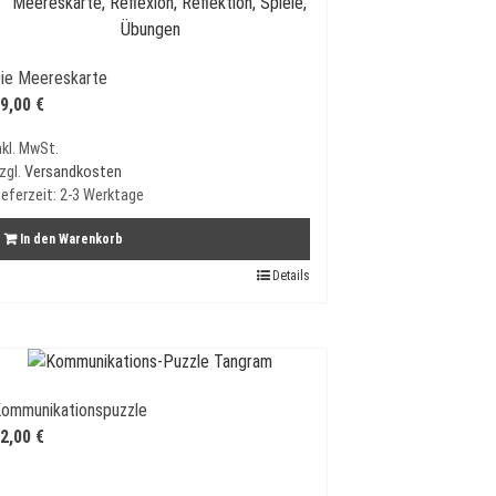
ie Meereskarte
9,00
€
nkl. MwSt.
zgl.
Versandkosten
ieferzeit:
2-3 Werktage
In den Warenkorb
Details
ommunikationspuzzle
2,00
€