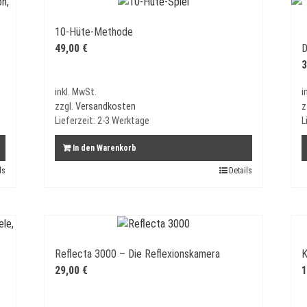
10-Hüte-Methode
49,00
€
D
3
inkl. MwSt.
i
zzgl.
Versandkosten
z
Lieferzeit:
2-3 Werktage
L
In den Warenkorb
ls
Details
Reflecta 3000 – Die Reflexionskamera
K
29,00
€
1