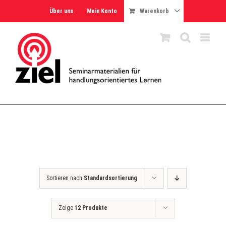
Skip
Über uns
Mein Konto
Warenkorb
to
content
Sortieren nach
Standardsortierung
Zeige
12 Produkte