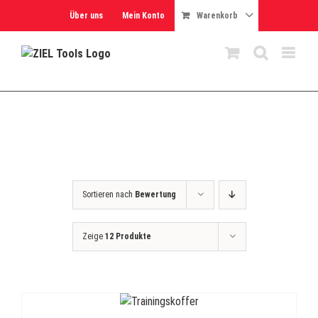
Skip
Über uns
Mein Konto
Warenkorb
to
content
Sortieren nach
Bewertung
Zeige
12 Produkte