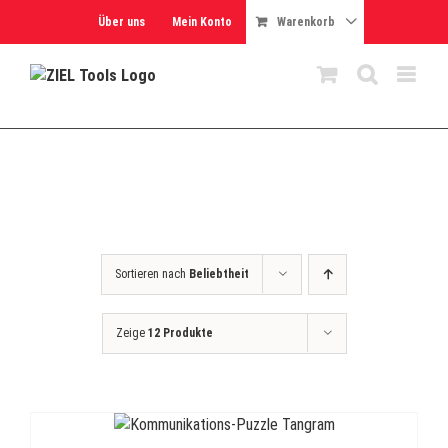
Skip
Über uns
Mein Konto
Warenkorb
to
content
Sortieren nach
Beliebtheit
Zeige
12 Produkte