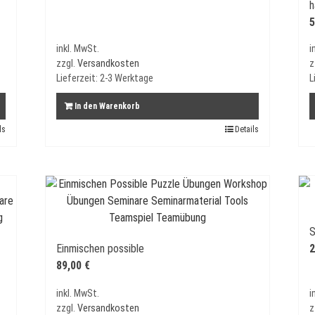
h
5
inkl. MwSt.
i
zzgl.
Versandkosten
z
Lieferzeit:
2-3 Werktage
L
In den Warenkorb
ls
Details
S
Einmischen possible
2
89,00
€
inkl. MwSt.
i
zzgl.
Versandkosten
z