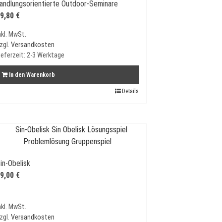
andlungsorientierte Outdoor-Seminare
9,80
€
nkl. MwSt.
zgl.
Versandkosten
ieferzeit:
2-3 Werktage
In den Warenkorb
Details
in-Obelisk
9,00
€
nkl. MwSt.
zgl.
Versandkosten