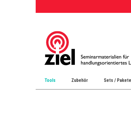
Skip
to
content
Tools
Zubehör
Sets / Paket