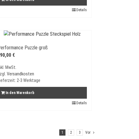
Details
erformance Puzzle groß
90,00
€
nkl. MwSt.
zgl.
Versandkosten
ieferzeit:
2-3 Werktage
In den Warenkorb
Details
1
2
3
Vor