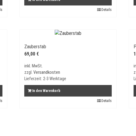
ls
Details
Zauberstab
P
69,00
€
1
inkl. MwSt.
i
zzgl.
Versandkosten
z
Lieferzeit:
2-3 Werktage
L
In den Warenkorb
ls
Details