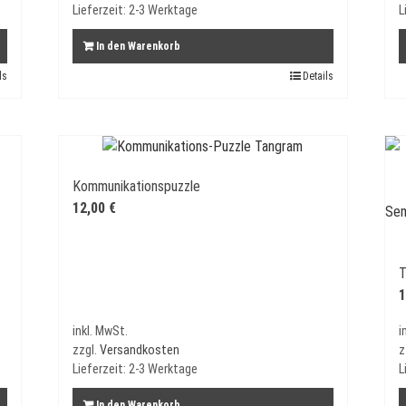
Lieferzeit:
2-3 Werktage
L
In den Warenkorb
ls
Details
Kommunikationspuzzle
12,00
€
T
1
inkl. MwSt.
i
zzgl.
Versandkosten
z
Lieferzeit:
2-3 Werktage
L
In den Warenkorb