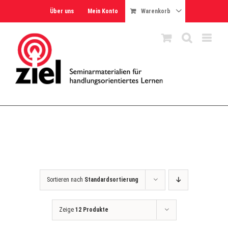
Skip
Über uns
Mein Konto
Warenkorb
to
content
Sortieren nach
Standardsortierung
Zeige
12 Produkte