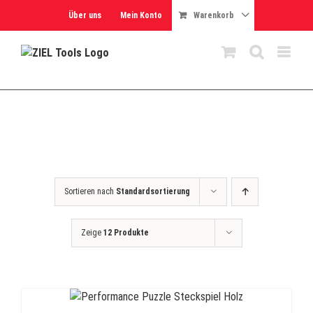
Skip
Über uns
Mein Konto
Warenkorb
to
content
Sortieren nach
Standardsortierung
Zeige
12 Produkte