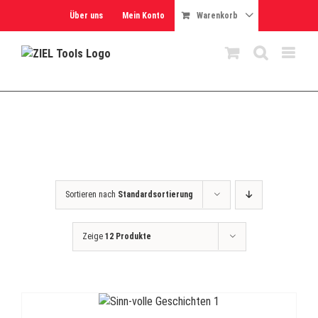
Skip
Über uns
Mein Konto
Warenkorb
to
content
Sortieren nach
Standardsortierung
Zeige
12 Produkte