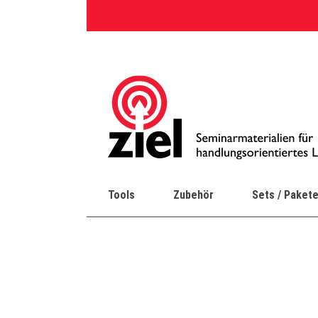
Skip
to
content
Tools
Zubehör
Sets / Paket