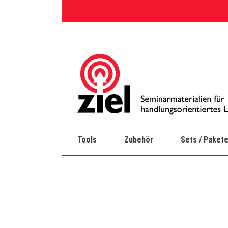
Skip
to
content
Tools
Zubehör
Sets / Paket