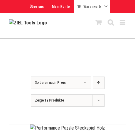
Skip
Über uns
Mein Konto
Warenkorb
to
content
Sortieren nach
Preis
Zeige
12 Produkte