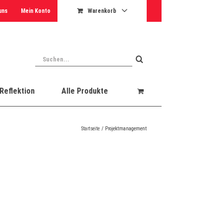
uns
Mein Konto
Warenkorb
Suche
nach:
Reflektion
Alle Produkte
Startseite
Projektmanagement