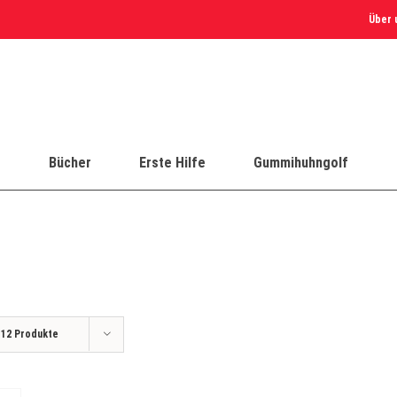
Über 
e
Bücher
Erste Hilfe
Gummihuhngolf
e
12 Produkte