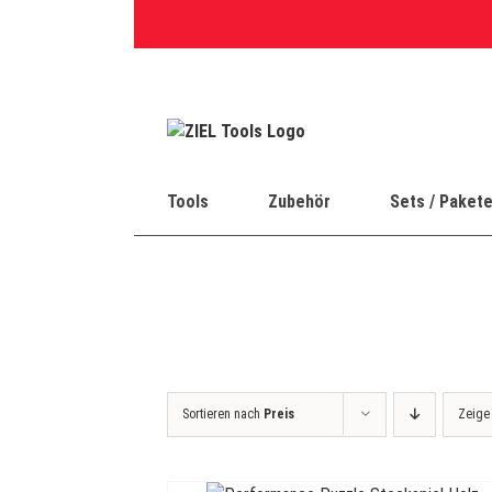
Skip
to
content
Tools
Zubehör
Sets / Paket
Sortieren nach
Preis
Zeig