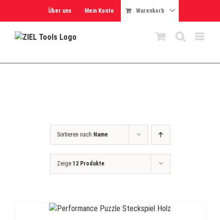
Skip
Über uns
Mein Konto
Warenkorb
to
content
Sortieren nach
Name
Zeige
12 Produkte