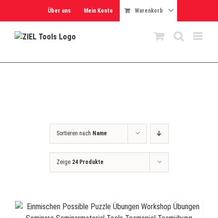
Skip
Über uns
Mein Konto
Warenkorb
to
content
Sortieren nach
Name
Zeige
24 Produkte