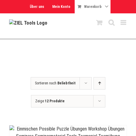
Skip
Über uns
Mein Konto
Warenkorb
to
content
Sortieren nach
Beliebtheit
Zeige
12 Produkte