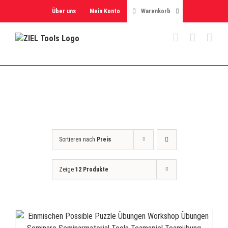
Skip
Über uns
Mein Konto
Warenkorb
to
content
Sortieren nach
Preis
Zeige
12 Produkte