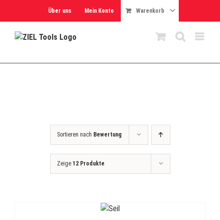
Skip
Über uns
Mein Konto
Warenkorb
to
content
Sortieren nach
Bewertung
Zeige
12 Produkte