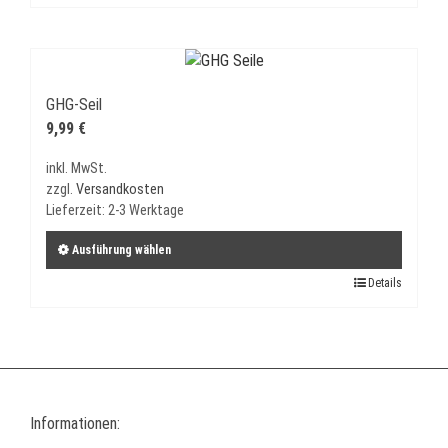
GHG-Seil
9,99
€
inkl. MwSt.
zzgl.
Versandkosten
Lieferzeit:
2-3 Werktage
Ausführung wählen
Dieses
Details
Produkt
weist
mehrere
Varianten
auf.
Informationen:
Die