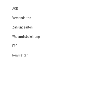
Optionen
können
AGB
auf
Versandarten
der
Produktseite
Zahlungsarten
gewählt
werden
Widerrufsbelehrung
FAQ
Newsletter